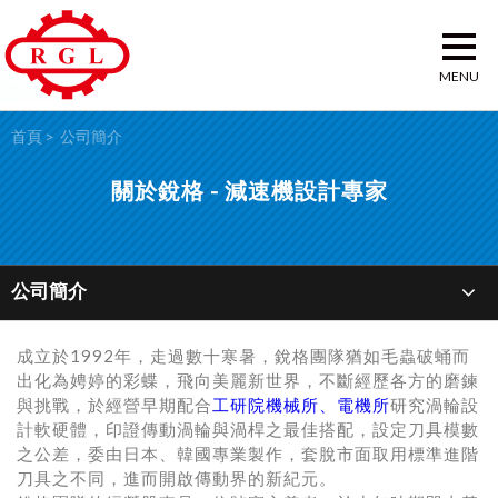
首頁
公司簡介
關於銳格 - 減速機設計專家
公司簡介
成立於1992年，走過數十寒暑，銳格團隊猶如毛蟲破蛹而
出化為娉婷的彩蝶，飛向美麗新世界，不斷經歷各方的磨鍊
與挑戰，於經營早期配合
工研院機械所、電機所
研究渦輪設
計軟硬體，印證傳動渦輪與渦桿之最佳搭配，設定刀具模數
之公差，委由日本、韓國專業製作，套脫市面取用標準進階
刀具之不同，進而開啟傳動界的新紀元。