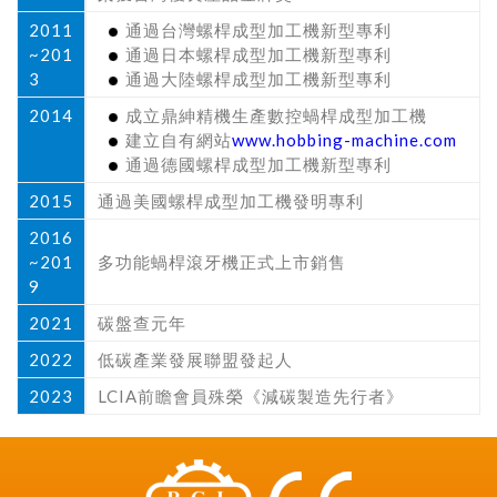
2011
通過台灣螺桿成型加工機新型專利
~201
通過日本螺桿成型加工機新型專利
3
通過大陸螺桿成型加工機新型專利
2014
成立鼎紳精機生產數控蝸桿成型加工機
建立自有網站
www.hobbing-machine.com
通過德國螺桿成型加工機新型專利
2015
通過美國螺桿成型加工機發明專利
2016
~201
多功能蝸桿滾牙機正式上市銷售
9
2021
碳盤查元年
2022
低碳產業發展聯盟發起人
2023
LCIA前瞻會員殊榮《減碳製造先行者》