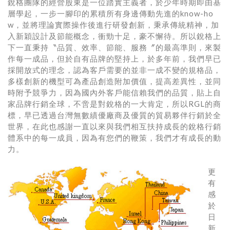
銳格團隊的經營股東是一位踏實主義者，於少年時期即由基
層學起，一步一腳印的累積所有身邊傳動先進的know-ho
w，並將理論實際操作後進行研發創新，秉承傳統精神，加
入新穎設計及節能概念，衝勁十足，豪不懈待。所以銳格上
下一直秉持
〝品質、效率、節能、服務〞
的最高準則，來製
作每一成品，但於自有品牌的堅持上，於多年前，我們早已
採開放式的理念，認為客戶需要的並非一成不變的規格品，
多樣創新的機型可為產品創造附加價值，提高差異性，並同
時附予競爭力，因為國內外客戶能信賴我們的品質，貼上自
家品牌行銷全球，不啻是對銳格的一大肯定，所以RGL的商
標，早已透過台灣無數績優廠商及優質的貿易夥伴行銷於全
世界，在此也感謝一直以來與我們相互扶持成長的銳格行銷
體系中的每一成員，因為有您們的鞭策，我們才有成長的動
力。
更
有
感
於
日
新