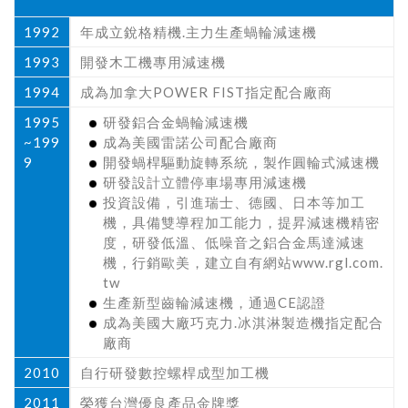
1992
年成立銳格精機.主力生產蝸輪減速機
1993
開發木工機專用減速機
1994
成為加拿大POWER FIST指定配合廠商
1995
研發鋁合金蝸輪減速機
~199
成為美國雷諾公司配合廠商
9
開發蝸桿驅動旋轉系統，製作圓輪式減速機
研發設計立體停車場專用減速機
投資設備，引進瑞士、德國、日本等加工
機，具備雙導程加工能力，提昇減速機精密
度，研發低溫、低噪音之鋁合金馬達減速
機，行銷歐美，建立自有網站www.rgl.com.
tw
生產新型齒輪減速機，通過CE認證
成為美國大廠巧克力.冰淇淋製造機指定配合
廠商
2010
自行研發數控螺桿成型加工機
2011
榮獲台灣優良產品金牌獎