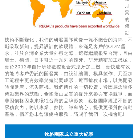
月
異
的
傳
動
技術不斷變化，我們的研發團隊就像一塊不飽合的海綿，不
斷吸取新知，提昇設計的軟硬體，來滿足客戶的ODM需
求，並於台灣企業大量外移之際，選擇繼續根留台灣，且由
瑞士、德國、日本引近一系列的滾牙、研牙精密加工機械，
更於2013年自行研發數控複合式滾牙加工機，更快速有效
的能將客戶委託的開發案，由設計繪圖、模具製作、乃至加
工流程中更有效率於短期間成形，近而搶攻市場，以免開發
時間延宕，流失商機。我們所作的一切投資，皆因感念諸多
傳動業界的鼓勵，希望藉由品質的提升來參與市場競爭，而
非因價格因素來犧牲台灣的品牌形象，銳格團隊經過不斷的
累積實力，將以專業、熱忱、謙卑的心，提供更優質的傳動
產品，倘若您未曾讓銳格服務，請賜予我們一次機會吧!
銳格團隊成立重大紀事